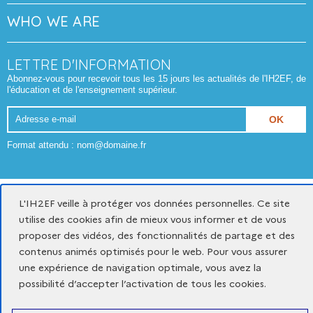
WHO WE ARE
LETTRE D'INFORMATION
Abonnez-vous pour recevoir tous les 15 jours les actualités de l'IH2EF, de
l'éducation et de l'enseignement supérieur.
Adresse
e-
Format attendu : nom@domaine.fr
mail
Mentions légales
Données personnelles et cookies
L'IH2EF veille à protéger vos données personnelles. Ce site
Gestion des cookies
utilise des cookies afin de mieux vous informer et de vous
proposer des vidéos, des fonctionnalités de partage et des
Accessibilité du site : partiellement conforme
contenus animés optimisés pour le web. Pour vous assurer
une expérience de navigation optimale, vous avez la
x
youtube
linkedin
possibilité d’accepter l’activation de tous les cookies.
-
-
-
nouvelle
nouvelle
nouvelle