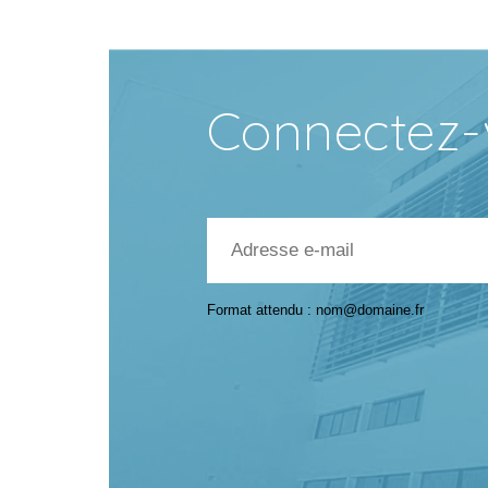
Connectez-
Courriel
Format attendu : nom@domaine.fr