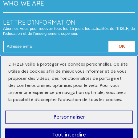
WHO WE ARE
LETTRE D'INFORMATION
Abonnez-vous pour recevoir tous les 15 jours les actualités de l'IH2EF, de
l'éducation et de l'enseignement supérieur.
Adresse
e-
Format attendu : nom@domaine.fr
mail
L'IH2EF veille à protéger vos données personnelles. Ce site
utilise des cookies afin de mieux vous informer et de vous
proposer des vidéos, des fonctionnalités de partage et
Mentions légales
Données personnelles et cookies
des contenus animés optimisés pour le web. Pour vous
Gestion des cookies
assurer une expérience de navigation optimale, vous avez
Accessibilité du site : partiellement conforme
la possibilité d’accepter l’activation de tous les cookies.
x
youtube
linkedin
Personnaliser
-
-
-
nouvelle
nouvelle
nouvelle
fenêtre
fenêtre
fenêtre
Tout interdire