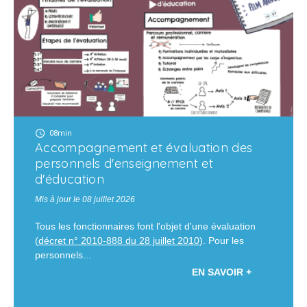
08min
Accompagnement et évaluation des
personnels d'enseignement et
d'éducation
Mis à jour le 08 juillet 2026
Tous les fonctionnaires font l'objet d'une évaluation
(
décret n° 2010-888 du 28 juillet 2010
). Pour les
personnels...
EN SAVOIR +