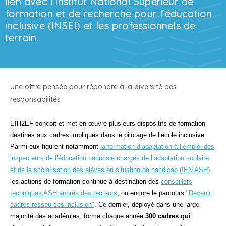
lien avec l’Institut National Supérieur de
formation et de recherche pour l’éducation
inclusive (INSEI) et les professionnels de
terrain.
Une offre pensée pour répondre à la diversité des
responsabilités
L’IH2EF conçoit et met en œuvre plusieurs dispositifs de formation
destinés aux cadres impliqués dans le pilotage de l’école inclusive.
Parmi eux figurent notamment
la formation d’adaptation à l’emploi des
inspecteurs de l’éducation nationale chargés de l’adaptation scolaire
et de la scolarisation des élèves en situation de handicap (IEN ASH)
,
les actions de formation continue à destination des
conseillers
techniques ASH auprès des recteurs
, ou encore le parcours "
Devenir
cadres ressources inclusion"
. Ce dernier, déployé dans une large
majorité des académies, forme chaque année
300 cadres qui