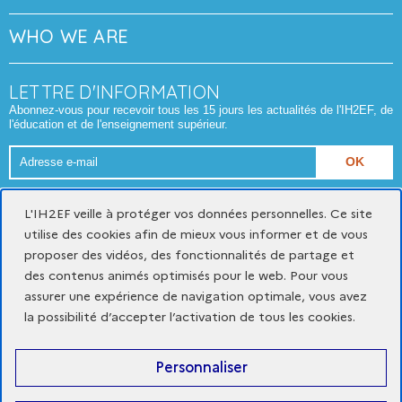
WHO WE ARE
LETTRE D'INFORMATION
Abonnez-vous pour recevoir tous les 15 jours les actualités de l'IH2EF, de
l'éducation et de l'enseignement supérieur.
Adresse
e-
Format attendu : nom@domaine.fr
mail
L'IH2EF veille à protéger vos données personnelles. Ce site
utilise des cookies afin de mieux vous informer et de vous
proposer des vidéos, des fonctionnalités de partage et
Mentions légales
Données personnelles et cookies
des contenus animés optimisés pour le web. Pour vous
Gestion des cookies
assurer une expérience de navigation optimale, vous avez
Accessibilité du site : partiellement conforme
la possibilité d’accepter l’activation de tous les cookies.
x
youtube
linkedin
Personnaliser
-
-
-
nouvelle
nouvelle
nouvelle