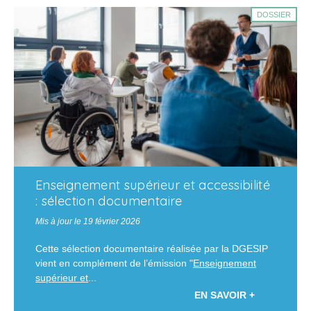
DOSSIER
Enseignement supérieur et accessibilité
: sélection documentaire
Mis à jour le 19 février 2026
Cette sélection documentaire réalisée par la DGESIP
vient en complément de l’émission "
Enseignement
supérieur et
...
EN SAVOIR +