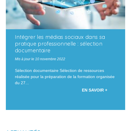
Intégrer les médias sociaux dans sa
pratique professionnelle : sélection
documentaire
Mis à jour le 10 novembre 2022
Sélection documentaire Sélection de ressources
réalisée pour la préparation de la formation organisée
du 27...
EN SAVOIR +