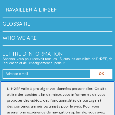
TRAVAILLER À L'IH2EF
GLOSSAIRE
WHO WE ARE
LETTRE D'INFORMATION
Abonnez-vous pour recevoir tous les 15 jours les actualités de l'IH2EF, de
l'éducation et de l'enseignement supérieur.
Adresse
e-
Format attendu : nom@domaine.fr
mail
L'IH2EF veille à protéger vos données personnelles. Ce site
utilise des cookies afin de mieux vous informer et de vous
proposer des vidéos, des fonctionnalités de partage et
Mentions légales
Données personnelles et cookies
des contenus animés optimisés pour le web. Pour vous
Gestion des cookies
assurer une expérience de navigation optimale, vous avez