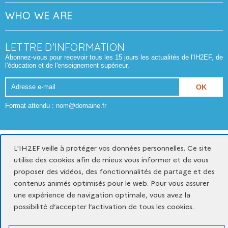
WHO WE ARE
LETTRE D'INFORMATION
Abonnez-vous pour recevoir tous les 15 jours les actualités de l'IH2EF, de
l'éducation et de l'enseignement supérieur.
Adresse
e-
Format attendu : nom@domaine.fr
mail
Mentions légales
Données personnelles et cookies
L'IH2EF veille à protéger vos données personnelles. Ce site
Gestion des cookies
utilise des cookies afin de mieux vous informer et de vous
proposer des vidéos, des fonctionnalités de partage et des
Accessibilité du site : partiellement conforme
contenus animés optimisés pour le web. Pour vous assurer
une expérience de navigation optimale, vous avez la
x
youtube
linkedin
possibilité d’accepter l’activation de tous les cookies.
-
-
-
nouvelle
nouvelle
nouvelle