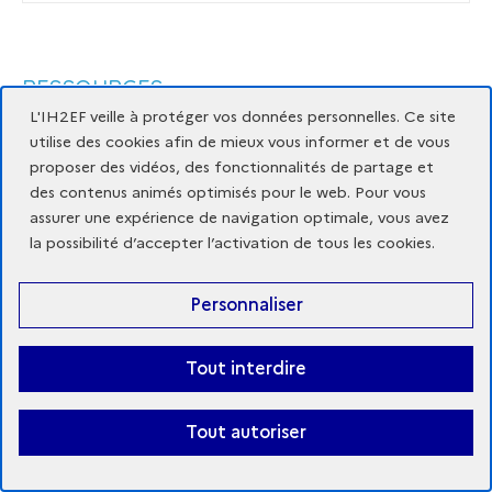
RESSOURCES
L'IH2EF veille à protéger vos données personnelles. Ce site
RESSOURCES
utilise des cookies afin de mieux vous informer et de vous
proposer des vidéos, des fonctionnalités de partage et
des contenus animés optimisés pour le web. Pour vous
assurer une expérience de navigation optimale, vous avez
la possibilité d’accepter l’activation de tous les cookies.
Personnaliser
Tout interdire
Au périscope 2024-2025
Tout autoriser
Publié le 08 septembre 2025
Retrouvez toutes les émissions de la saison 2024-