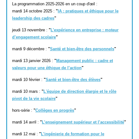
La programmation 2025-2026 en un coup d'œil :
mardi 14 octobre 2025 :
"
IA
: pratiques et éthique pour le
leadership des cadres
"
jeudi 13 novembre :
"
L’expérience en entreprise : moteur
d’engagement scolaire
"
mardi 9 décembre :
"
Santé et bien-être des personnels
"
mardi 13 janvier 2026 :
"
Management public : cadre et
valeurs pour une éthique de l’action
"
mardi 10 février :
"
Santé et bien-être des élèves
"
mardi 10 mars :
"
L'équipe de direction élargie et le rôle
pivot de la vie scolaire
"
hors-série :
"
Collèges en progrès
"
mardi 14 avril :
"
L’enseignement supérieur et l’accessibilité
"
mardi 12 mai :
"
L’ingénierie de formation pour le