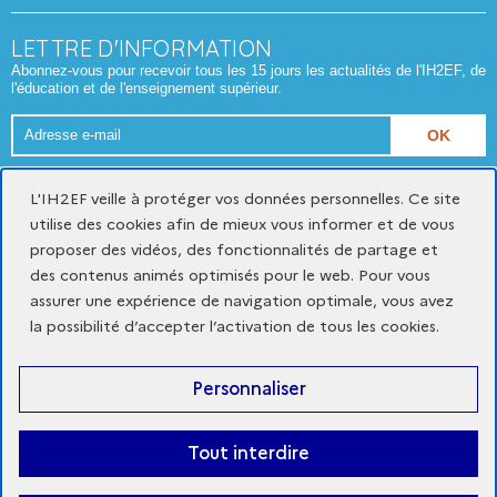
LETTRE D'INFORMATION
Abonnez-vous pour recevoir tous les 15 jours les actualités de l'IH2EF, de
l'éducation et de l'enseignement supérieur.
Adresse
e-
Format attendu : nom@domaine.fr
mail
L'IH2EF veille à protéger vos données personnelles. Ce site
utilise des cookies afin de mieux vous informer et de vous
proposer des vidéos, des fonctionnalités de partage et
Mentions légales
Données personnelles et cookies
des contenus animés optimisés pour le web. Pour vous
Gestion des cookies
assurer une expérience de navigation optimale, vous avez
Accessibilité du site : partiellement conforme
la possibilité d’accepter l’activation de tous les cookies.
x
youtube
linkedin
Personnaliser
-
-
-
nouvelle
nouvelle
nouvelle
fenêtre
fenêtre
fenêtre
Tout interdire
© Institut des hautes études de l'éducation et de la formation