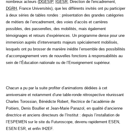
nombreux acteurs (
DGESIP
,
IGÉSR
, Direction de l'encadrement,
DGRH
, France Universités), que les différents invités ont pu participer
à deux séries de tables rondes : présentation des grandes catégories
de métiers de l’encadrement, des voies d’accès et carrières
possibles, des passerelles, des mobilités, mais également
témoignages et retours d’expériences. Un programme dense pour une
immersion auprès d’intervenants majeurs spécialement mobilisés,
lesquels ont pu brosser de manière inédite l’ensemble des possibilités
d’accompagnement vers de nouvelles fonctions à responsabilités au
sein de
l’Éducation
nationale ou de l’Enseignement supérieur.
Chacun a pu par la suite profiter d’animations dédiées à cet
anniversaire et notamment d’une table-ronde rétrospective réunissant
Charles
Torossian
, Bénédicte Robert, Rectrice de l’académie de
Poitiers, Denis
Boullier
et Jean-Marie
Panazol
, en qualité d’ancienne
directrice et anciens directeurs de l’Institut : depuis l’installation de
l’ESPEMEN
sur le site du
Futuroscope
, devenu rapidement
ESEN
,
ESEN
ESR
, et enfin IH2EF.