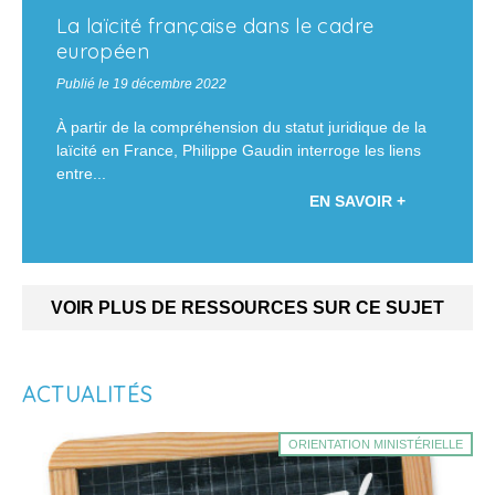
La laïcité française dans le cadre
européen
Publié le 19 décembre 2022
À partir de la compréhension du statut juridique de la
laïcité en France, Philippe Gaudin interroge les liens
entre...
EN SAVOIR +
VOIR PLUS DE RESSOURCES SUR CE SUJET
ACTUALITÉS
ORIENTATION MINISTÉRIELLE