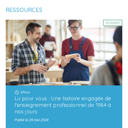
RESSOURCES
DOSSIER
07min
Lu pour vous : Une histoire engagée de
l'enseignement professionnel de 1984 à
nos jours
Publié le 29 mai 2024