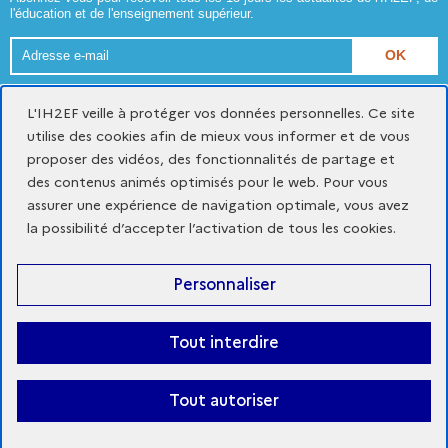
l'éducation et de l'enseignement supérieur.
Adresse
e-
Format attendu : nom@domaine.fr
mail
L'IH2EF veille à protéger vos données personnelles. Ce site
utilise des cookies afin de mieux vous informer et de vous
proposer des vidéos, des fonctionnalités de partage et
Mentions légales
Données personnelles et cookies
des contenus animés optimisés pour le web. Pour vous
Gestion des cookies
assurer une expérience de navigation optimale, vous avez
Accessibilité du site : partiellement conforme
la possibilité d’accepter l’activation de tous les cookies.
x
youtube
linkedin
Personnaliser
-
-
-
nouvelle
nouvelle
nouvelle
fenêtre
fenêtre
fenêtre
Tout interdire
© Institut des hautes études de l'éducation et de la formation
Tout autoriser