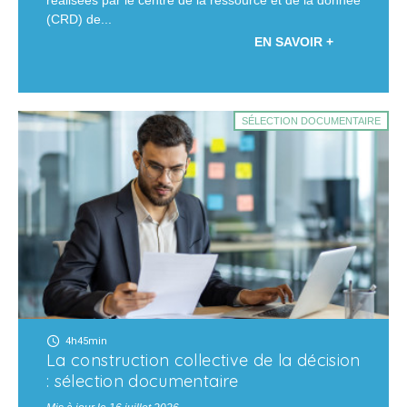
(CRD) de...
EN SAVOIR +
SÉLECTION DOCUMENTAIRE
4h45min
La construction collective de la décision
: sélection documentaire