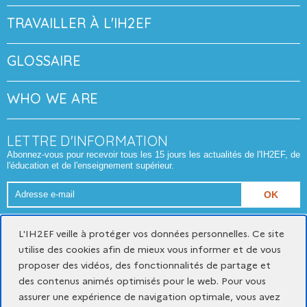
TRAVAILLER À L'IH2EF
GLOSSAIRE
WHO WE ARE
LETTRE D'INFORMATION
Abonnez-vous pour recevoir tous les 15 jours les actualités de l'IH2EF, de
l'éducation et de l'enseignement supérieur.
Adresse
e-
Format attendu : nom@domaine.fr
mail
L'IH2EF veille à protéger vos données personnelles. Ce site
utilise des cookies afin de mieux vous informer et de vous
proposer des vidéos, des fonctionnalités de partage et
Mentions légales
Données personnelles et cookies
des contenus animés optimisés pour le web. Pour vous
Gestion des cookies
assurer une expérience de navigation optimale, vous avez