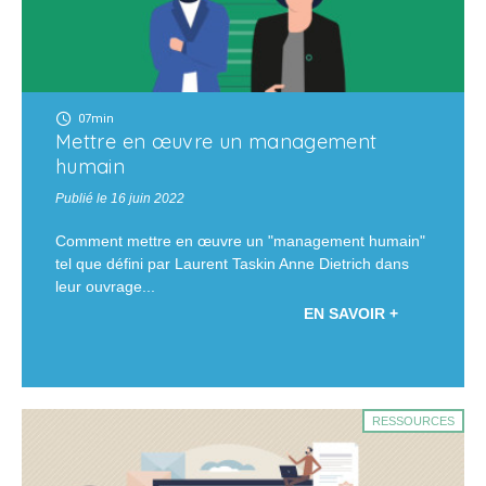
07min
Mettre en œuvre un management
humain
Publié le 16 juin 2022
Comment mettre en œuvre un "management humain"
tel que défini par Laurent Taskin Anne Dietrich dans
leur ouvrage...
EN SAVOIR +
RESSOURCES