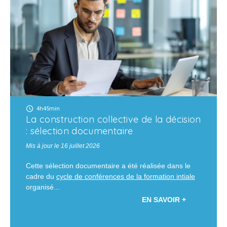
4h45min
La construction collective de la décision
: sélection documentaire
Mis à jour le 16 juillet 2026
Cette sélection documentaire a été réalisée dans le
cadre du
cycle de conférences de la formation intiale
organisé...
EN SAVOIR +