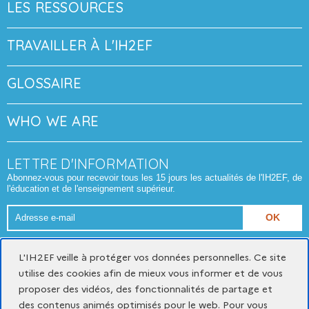
LES RESSOURCES
TRAVAILLER À L'IH2EF
GLOSSAIRE
WHO WE ARE
LETTRE D'INFORMATION
Abonnez-vous pour recevoir tous les 15 jours les actualités de l'IH2EF, de
l'éducation et de l'enseignement supérieur.
Adresse
e-
Format attendu : nom@domaine.fr
mail
L'IH2EF veille à protéger vos données personnelles. Ce site
utilise des cookies afin de mieux vous informer et de vous
proposer des vidéos, des fonctionnalités de partage et
Mentions légales
Données personnelles et cookies
des contenus animés optimisés pour le web. Pour vous