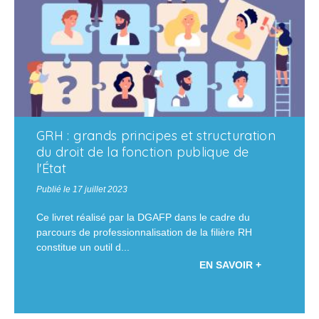
GRH : grands principes et structuration
du droit de la fonction publique de
l'État
Publié le 17 juillet 2023
Ce livret réalisé par la
DGAFP
dans le cadre du
parcours de professionnalisation de la filière RH
constitue un outil d...
EN SAVOIR +