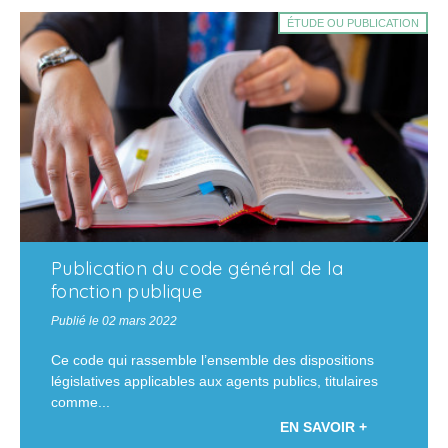
ÉTUDE OU PUBLICATION
Publication du code général de la
fonction publique
Publié le 02 mars 2022
Ce code qui rassemble l’ensemble des dispositions
législatives applicables aux agents publics, titulaires
comme...
EN SAVOIR +