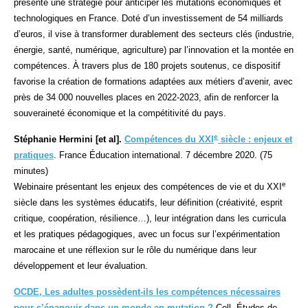
présente une stratégie pour anticiper les mutations économiques et
technologiques en France. Doté d’un investissement de 54 milliards
d’euros, il vise à transformer durablement des secteurs clés (industrie,
énergie, santé, numérique, agriculture) par l’innovation et la montée en
compétences. À travers plus de 180 projets soutenus, ce dispositif
favorise la création de formations adaptées aux métiers d’avenir, avec
près de 34 000 nouvelles places en 2022-2023, afin de renforcer la
souveraineté économique et la compétitivité du pays.
e
Stéphanie Hermini [et al].
Compétences du XXI
siècle : enjeux et
pratiques
. France Éducation international. 7 décembre 2020. (75
minutes)
e
Webinaire présentant les enjeux des compétences de vie et du XXI
siècle dans les systèmes éducatifs, leur définition (créativité, esprit
critique, coopération, résilience…), leur intégration dans les curricula
et les pratiques pédagogiques, avec un focus sur l’expérimentation
marocaine et une réflexion sur le rôle du numérique dans leur
développement et leur évaluation.
OCDE, Les adultes possèdent-ils les compétences nécessaires
pour s’épanouir dans un monde en mutation ?
Coll. Études de