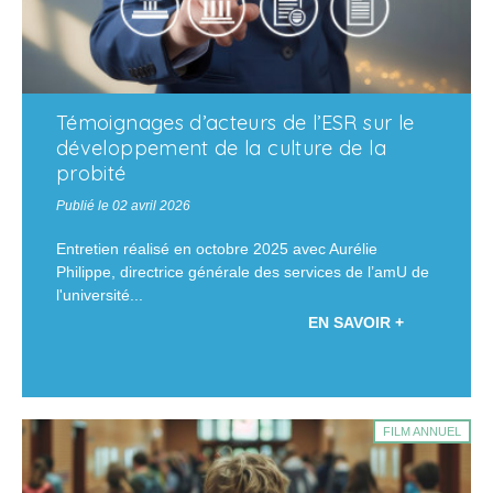
Témoignages d’acteurs de l’ESR sur le
développement de la culture de la
probité
Publié le 02 avril 2026
Entretien réalisé en octobre 2025 avec Aurélie
Philippe, directrice générale des services de l’amU de
l'université...
EN SAVOIR +
FILM ANNUEL