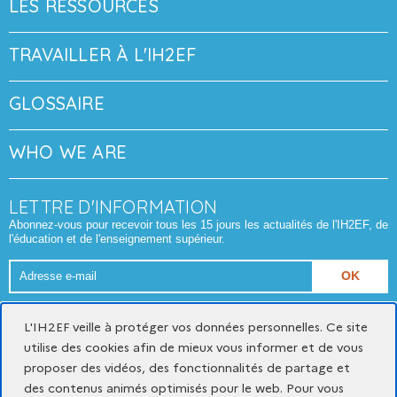
LES RESSOURCES
TRAVAILLER À L'IH2EF
GLOSSAIRE
WHO WE ARE
LETTRE D'INFORMATION
Abonnez-vous pour recevoir tous les 15 jours les actualités de l'IH2EF, de
l'éducation et de l'enseignement supérieur.
Adresse
e-
Format attendu : nom@domaine.fr
mail
L'IH2EF veille à protéger vos données personnelles. Ce site
utilise des cookies afin de mieux vous informer et de vous
proposer des vidéos, des fonctionnalités de partage et
Mentions légales
Données personnelles et cookies
des contenus animés optimisés pour le web. Pour vous