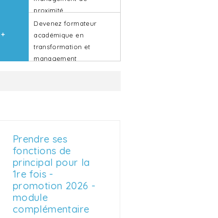
proximité
Devenez formateur
 +
 +
 +
 +
 +
académique en
transformation et
management
Prendre ses
fonctions de
principal pour la
1re fois -
promotion 2026 -
module
complémentaire