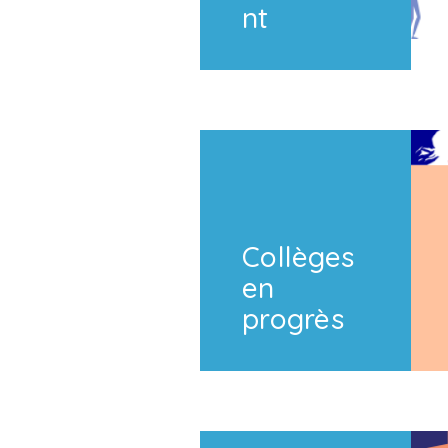
nt
Collèges
en
progrès