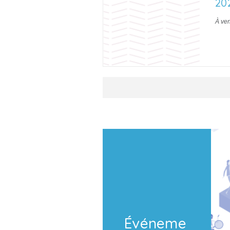
20
À ven
Événeme