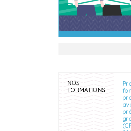
NOS
Pr
FORMATIONS
fo
pr
av
pr
gr
(C