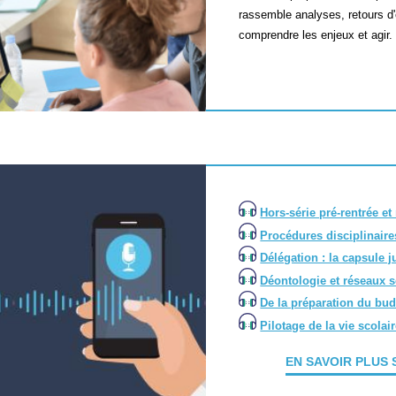
rassemble analyses, retours d
comprendre les enjeux et agir.
Hors-série pré-rentrée e
Procédures disciplinaires
Délégation : la capsule j
Déontologie et réseaux s
De la préparation du bud
Pilotage de la vie scolai
EN SAVOIR PLUS 