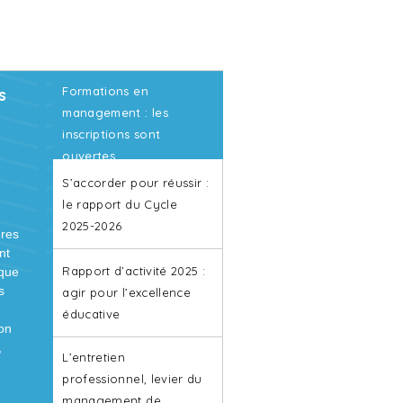
Formations en
s
our
r
e
ent
management : les
inscriptions sont
ouvertes
 qui
ndre
lé
S’accorder pour réussir :
ail
e
le rapport du Cycle
ides
e
 des
n et
2025-2026
dres
s
,
,
nt
ions
 un
ent.
Rapport d’activité 2025 :
que
s. Le
e
our
t
s
près
agir pour l’excellence
n
et
pose
éducative
on
é
ion
en
,
ns la
es
L’entretien
inuum
 de
lle et
professionnel, levier du
, la
 plus
management de