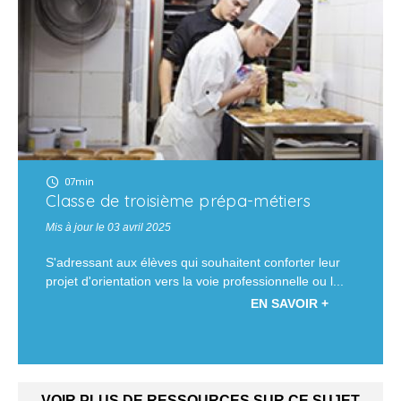
07min
Classe de troisième prépa-métiers
Mis à jour le 03 avril 2025
S'adressant aux élèves qui souhaitent conforter leur
projet d'orientation vers la voie professionnelle ou l...
EN SAVOIR +
VOIR PLUS DE RESSOURCES SUR CE SUJET