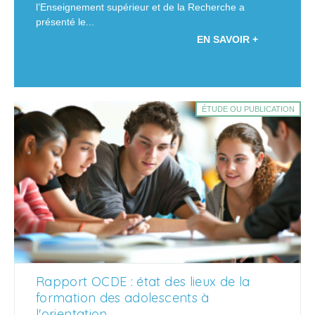
l’Enseignement supérieur et de la Recherche a
présenté le...
EN SAVOIR +
ÉTUDE OU PUBLICATION
Rapport OCDE : état des lieux de la
formation des adolescents à
l'orientation