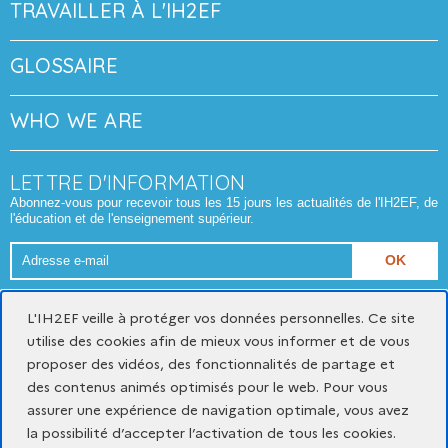
TRAVAILLER À L'IH2EF
GLOSSAIRE
WHO WE ARE
LETTRE D'INFORMATION
Abonnez-vous pour recevoir tous les 15 jours les actualités de l'IH2EF, de
l'éducation et de l'enseignement supérieur.
Adresse
e-
Format attendu : nom@domaine.fr
mail
L'IH2EF veille à protéger vos données personnelles. Ce site
utilise des cookies afin de mieux vous informer et de vous
proposer des vidéos, des fonctionnalités de partage et
Mentions légales
Données personnelles et cookies
des contenus animés optimisés pour le web. Pour vous
Gestion des cookies
assurer une expérience de navigation optimale, vous avez
Accessibilité du site : partiellement conforme
la possibilité d’accepter l’activation de tous les cookies.