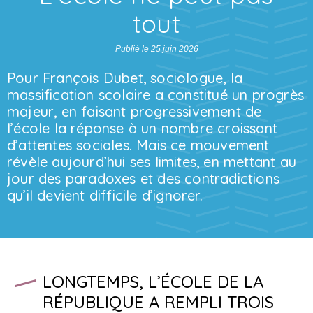
tout
Publié le 25 juin 2026
Pour François Dubet, sociologue, la
massification scolaire a constitué un progrès
majeur, en faisant progressivement de
l’école la réponse à un nombre croissant
d’attentes sociales. Mais ce mouvement
révèle aujourd’hui ses limites, en mettant au
jour des paradoxes et des contradictions
qu’il devient difficile d’ignorer.
LONGTEMPS, L’ÉCOLE DE LA
RÉPUBLIQUE A REMPLI TROIS