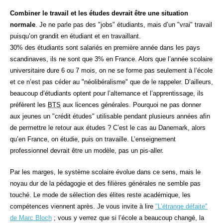
Combiner le travail et les études devrait être une situation
normale
. Je ne parle pas des "jobs" étudiants, mais d’un "vrai" travail
puisqu’on grandit en étudiant et en travaillant.
30% des étudiants sont salariés en première année dans les pays
scandinaves, ils ne sont que 3% en France. Alors que l’année scolaire
universitaire dure 6 ou 7 mois, on ne se forme pas seulement à l’école
et ce n’est pas céder au "néolibéralisme" que de le rappeler. D’ailleurs,
beaucoup d’étudiants optent pour l’alternance et l’apprentissage, ils
préfèrent les
BTS
aux licences générales. Pourquoi ne pas donner
aux jeunes un "crédit études" utilisable pendant plusieurs années afin
de permettre le retour aux études ? C’est le cas au Danemark, alors
qu’en France, on étudie, puis on travaille. L’enseignement
professionnel devrait être un modèle, pas un pis-aller.
Par les marges, le système scolaire évolue dans ce sens, mais le
noyau dur de la pédagogie et des filières générales ne semble pas
touché. Le mode de sélection des élites reste académique, les
compétences viennent après. Je vous invite à lire
"L’étrange défaite"
de Marc Bloch
; vous y verrez que si l’école a beaucoup changé, la