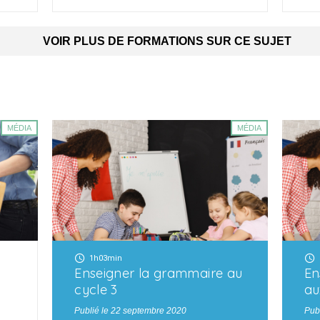
VOIR PLUS DE FORMATIONS SUR CE SUJET
MÉDIA
MÉDIA
1h03min
Enseigner la grammaire au
En
cycle 3
au
Publié le 22 septembre 2020
Pub