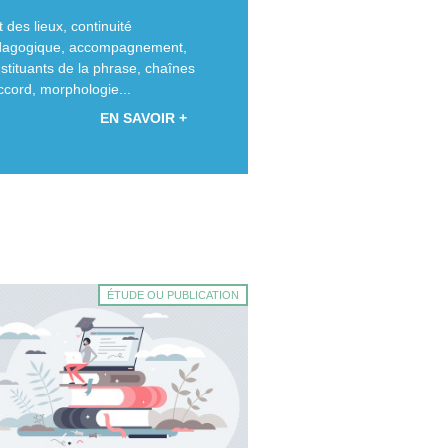
t des lieux, continuité
dagogique, accompagnement,
stituants de la phrase, chaînes
ccord, morphologie...
EN SAVOIR +
ÉTUDE OU PUBLICATION