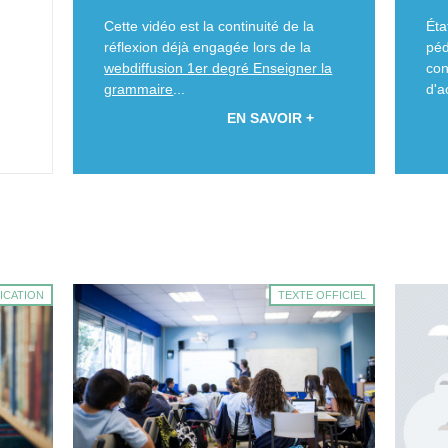
Cette vidéo est la continuité de la
Éta
réflexion déjà engagée lors de la
pé
webdiffusion 1er degré Enseigner la
con
grammaire
...
d'a
EN SAVOIR +
ICATION
TEXTE OFFICIEL