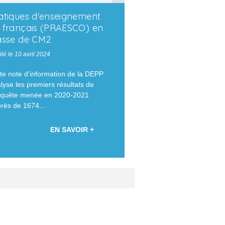
atiques d'enseignement
 français (PRAESCO) en
asse de CM2
ié le 10 avril 2024
te note d'information de la
DEPP
lyse les premiers résultats de
nquête menée en 2020-2021
rès de 1674...
EN SAVOIR +