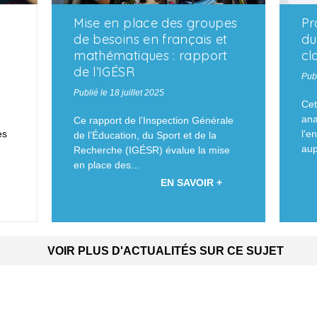
s
Mise en place des groupes
Pr
de besoins en français et
du
mathématiques : rapport
cl
de l’IGÉSR
Publ
Publié le 18 juillet 2025
Cet
ana
Ce rapport de l’Inspection Générale
es
l'e
de l’Éducation, du Sport et de la
aup
Recherche (IGÉSR) évalue la mise
en place des...
EN SAVOIR +
VOIR PLUS D'ACTUALITÉS SUR CE SUJET