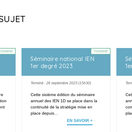
SUJET
TERMINÉ
TERMINÉ
Séminaire national IEN
Sé
1er degré 2023
1e
Terminé : 26 septembre 2023 (15h30)
Ter
re
Cette sixième édition du séminaire
Cet
tion
annuel des
IEN 1D
se place dans la
ann
ent
continuité de la stratégie mise en
con
place depuis...
pla
EN SAVOIR +