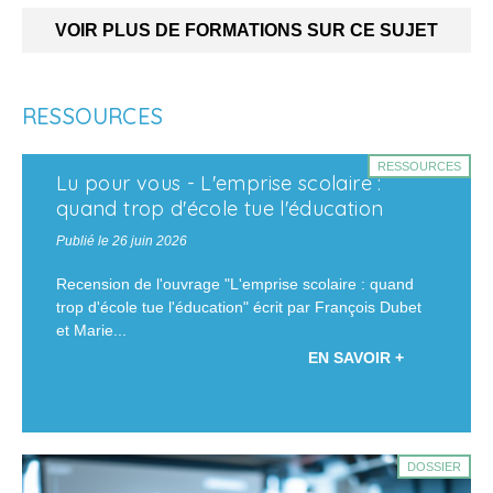
VOIR PLUS DE FORMATIONS SUR CE SUJET
RESSOURCES
RESSOURCES
Lu pour vous - L'emprise scolaire :
quand trop d'école tue l'éducation
Publié le 26 juin 2026
Recension de l'ouvrage "L'emprise scolaire : quand
trop d'école tue l'éducation" écrit par François Dubet
et Marie...
EN SAVOIR +
DOSSIER