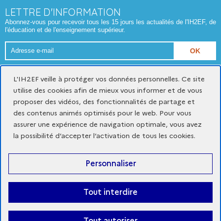
LETTRE D'INFORMATION
Abonnez-vous pour recevoir tous les 15 jours les actualités de l'IH2EF, de
l'éducation et de l'enseignement supérieur.
Adresse
e-
Format attendu : nom@domaine.fr
mail
L'IH2EF veille à protéger vos données personnelles. Ce site
utilise des cookies afin de mieux vous informer et de vous
proposer des vidéos, des fonctionnalités de partage et
Mentions légales
Données personnelles et cookies
des contenus animés optimisés pour le web. Pour vous
Gestion des cookies
assurer une expérience de navigation optimale, vous avez
Accessibilité du site : partiellement conforme
la possibilité d’accepter l’activation de tous les cookies.
x
youtube
linkedin
Personnaliser
-
-
-
nouvelle
nouvelle
nouvelle
fenêtre
fenêtre
fenêtre
Tout interdire
© Institut des hautes études de l'éducation et de la formation
Tout autoriser