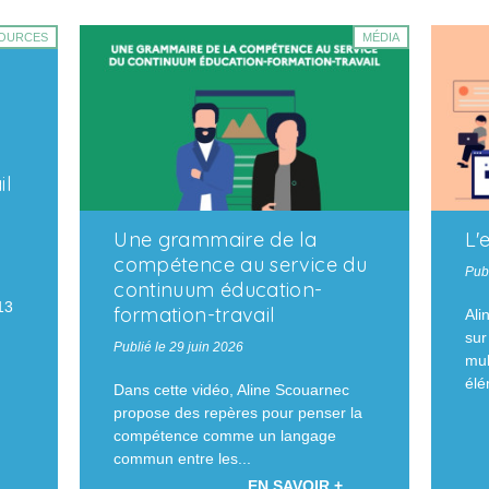
OURCES
MÉDIA
il
Une grammaire de la
L'
compétence au service du
Publ
continuum éducation-
13
formation-travail
Ali
sur
Publié le 29 juin 2026
mul
élé
Dans cette vidéo, Aline Scouarnec
propose des repères pour penser la
compétence comme un langage
commun entre les...
EN SAVOIR +