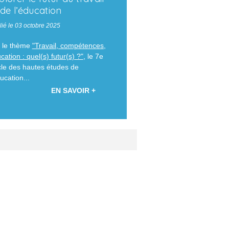
 de l’éducation
lié le 03 octobre 2025
 le thème
"Travail, compétences,
cation : quel(s) futur(s) ?"
, le 7e
le des hautes études de
ducation...
EN SAVOIR +