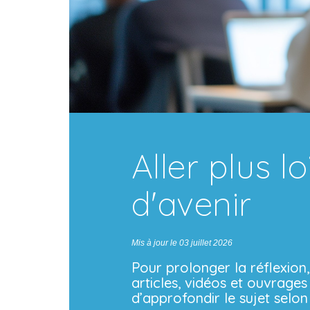
Aller plus 
d'avenir
Mis à jour le 03 juillet 2026
Pour prolonger la réflexion,
articles, vidéos et ouvrage
d’approfondir le sujet selon