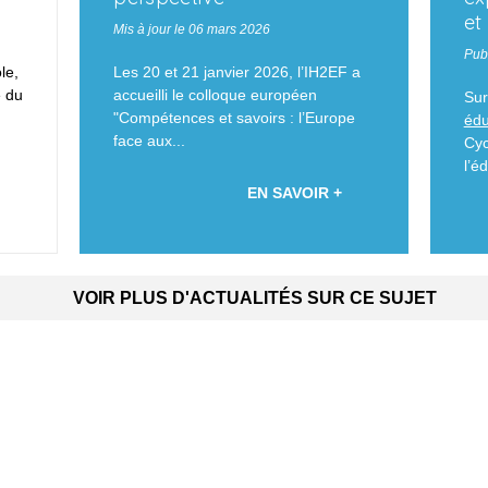
et
Mis à jour le 06 mars 2026
Pub
le,
Les 20 et 21 janvier 2026, l’IH2EF a
 du
accueilli le colloque européen
Sur
"Compétences et savoirs : l’Europe
édu
face aux...
Cyc
l’é
EN SAVOIR +
VOIR PLUS D'ACTUALITÉS SUR CE SUJET