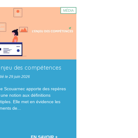
MÉDIA
enjeu des compétences
ié le 29 juin 2026
ne Scouarnec apporte des repères
 une notion aux définitions
tiples. Elle met en évidence les
ments de...
EN SAVOIR +