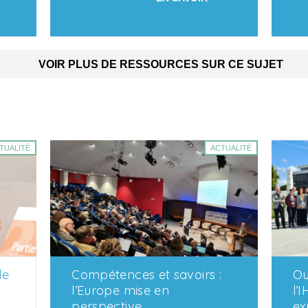
VOIR PLUS DE RESSOURCES SUR CE SUJET
TUALITÉ
ACTUALITÉ
le
Compétences et savoirs :
Ou
l’Europe mise en
l’
perspective
ex