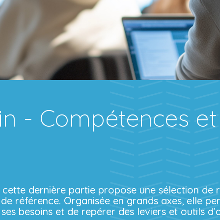
loin - Compétences et
 cette dernière partie propose une sélection de 
s de référence. Organisée en grands axes, elle p
 ses besoins et de repérer des leviers et outils d’