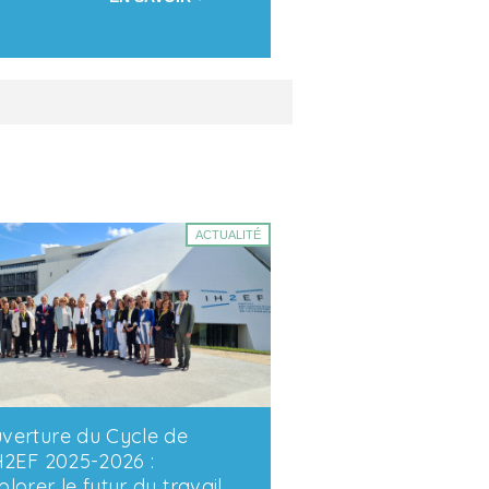
ACTUALITÉ
verture du Cycle de
IH2EF 2025-2026 :
plorer le futur du travail