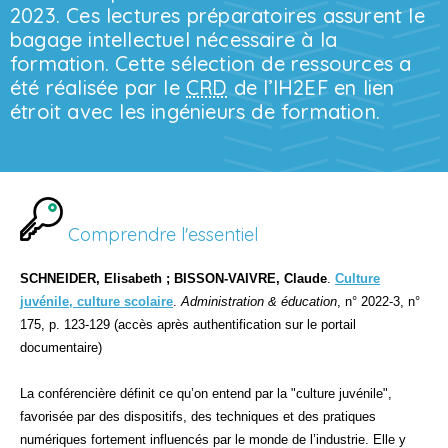
2023. Ces lectures préparatoires assurent le
bagage intellectuel nécessaire à la
formation. Cette sélection de ressources a
été réalisée par le
CRD
de l’IH2EF en lien
étroit avec les ingénieurs de formation.
Comprendre l'essentiel
SCHNEIDER, Elisabeth ; BISSON-VAIVRE, Claude
.
Culture
juvénile, culture scolaire
.
Administration & éducation
, n° 2022-3, n°
175, p. 123-129 (accès après authentification sur le portail
documentaire)
La conférencière définit ce qu’on entend par la "culture juvénile",
favorisée par des dispositifs, des techniques et des pratiques
numériques fortement influencés par le monde de l’industrie. Elle y