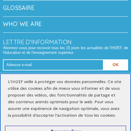
GLOSSAIRE
WHO WE ARE
LETTRE D'INFORMATION
Abonnez-vous pour recevoir tous les 15 jours les actualités de l'IH2EF, de
l'éducation et de l'enseignement supérieur.
Adresse
e-
Format attendu : nom@domaine.fr
mail
L'IH2EF veille à protéger vos données personnelles. Ce site
utilise des cookies afin de mieux vous informer et de vous
proposer des vidéos, des fonctionnalités de partage et
Mentions légales
Données personnelles et cookies
des contenus animés optimisés pour le web. Pour vous
Gestion des cookies
assurer une expérience de navigation optimale, vous avez
Accessibilité du site : partiellement conforme
la possibilité d’accepter l’activation de tous les cookies.
x
youtube
linkedin