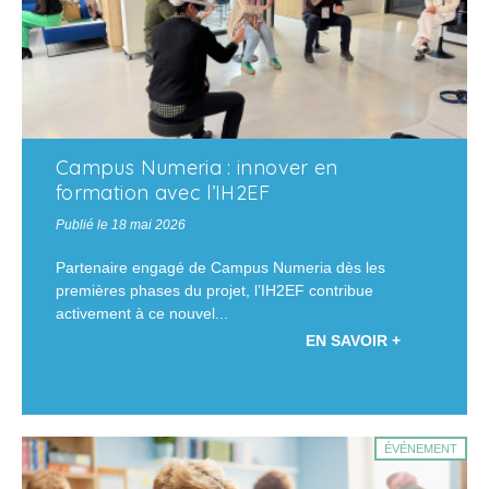
Campus Numeria : innover en
formation avec l’IH2EF
Publié le 18 mai 2026
Partenaire engagé de Campus Numeria dès les
premières phases du projet, l’IH2EF contribue
activement à ce nouvel...
EN SAVOIR +
ÉVÉNEMENT