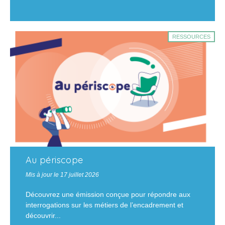
RESSOURCES
Au périscope
Mis à jour le 17 juillet 2026
Découvrez une émission conçue pour répondre aux
interrogations sur les métiers de l’encadrement et
découvrir...