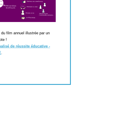
u film annuel illustrée par un
ote
!
isé de réussite éducative -
E
.