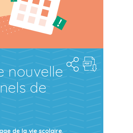
ne nouvelle
nels de
tage de la vie scolaire
.