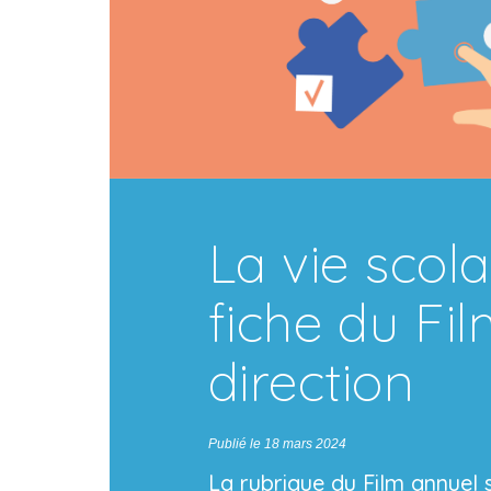
La vie scola
fiche du Fi
direction
Publié le 18 mars 2024
La rubrique du Film annuel 