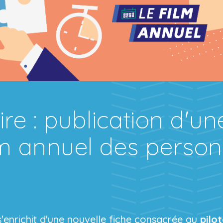
ire : publication d'u
lm annuel des person
s'enrichit d'une nouvelle fiche consacrée au
pilo