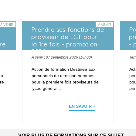
À VENIR
À VENIR
Prendre ses fonctions de
Pr
 -
proviseur de LGT pour
pr
re
la 1re fois - promotion
- 
2026
À venir : 07 septembre 2026 (16h00)
Ter
Action de formation Destinée aux
Act
en
personnels de direction nommés
per
ère
pour la première fois proviseurs de
pou
lycée général...
pri
EN SAVOIR +
VOIR PLUS DE FORMATIONS SUR CE SUJET