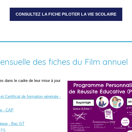
CONSULTEZ LA FICHE PILOTER LA VIE SCOLAIRE
ensuelle des fiches du Film annuel
es dans le cadre de leur mise à jour
et Certificat de formation générale -
lle - CAP
gique - Bac GT
 BTS